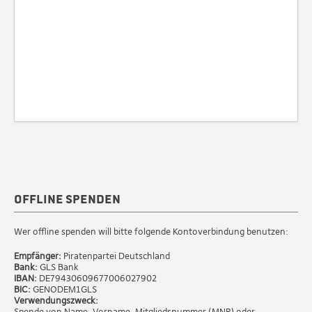
Offline spenden
Wer offline spenden will bitte folgende Kontoverbindung benutzen:
Empfänger:
Piratenpartei Deutschland
Bank:
GLS Bank
IBAN:
DE79430609677006027902
BIC:
GENODEM1GLS
Verwendungszweck:
Spende von Name, Vorname, Mitgliedsnummer (MNR) oder